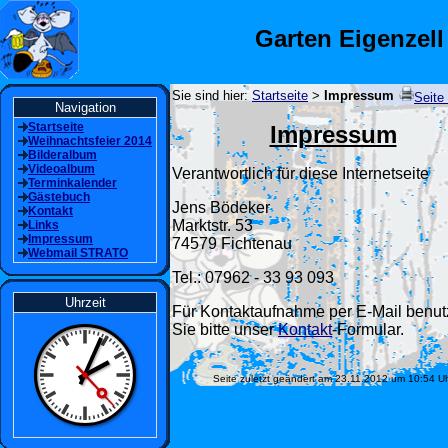
Garten Eigenzell
Sie sind hier:
Startseite
>
Impressum
Seite
Navigation
Startseite
Impressum
Weihnachtsfeier 2014
Bilderalbum
Videoalbum
Verantwortlich für diese Internetseite
Terminkalender
Gästebuch
Jens Bödeker
Kontakt
Marktstr. 53
Links
Impressum
74579 Fichtenau
Webmail STRATO
Tel.: 07962 - 33 93 093
Uhrzeit
Für Kontaktaufnahme per E-Mail benu
Sie bitte unser
Kontakt
-Formular.
Seite zuletzt geändert am 23.11.2012 um 10:54 U