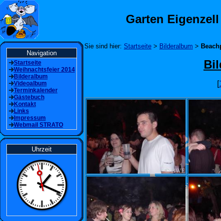
Garten Eigenzell
Sie sind hier:
Startseite
>
Bilderalbum
>
Beachp
Navigation
Bi
Startseite
Weihnachtsfeier 2014
Bilderalbum
[
Videoalbum
Terminkalender
Gästebuch
Kontakt
Links
Impressum
Webmail STRATO
Uhrzeit