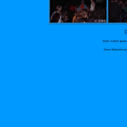
[
Seite zuletzt geä
Diese Webseite wur