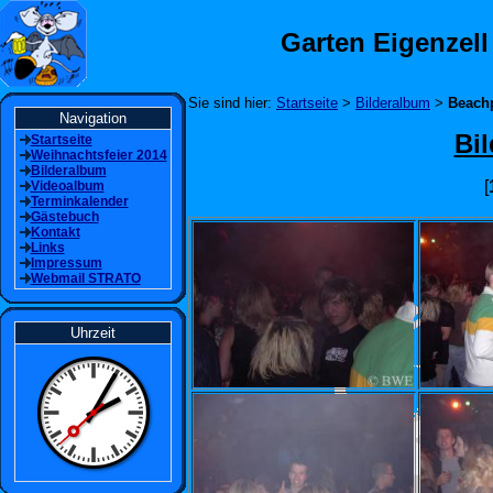
Garten Eigenzell
Sie sind hier:
Startseite
>
Bilderalbum
>
Beachp
Navigation
Bi
Startseite
Weihnachtsfeier 2014
Bilderalbum
[
Videoalbum
Terminkalender
Gästebuch
Kontakt
Links
Impressum
Webmail STRATO
Uhrzeit