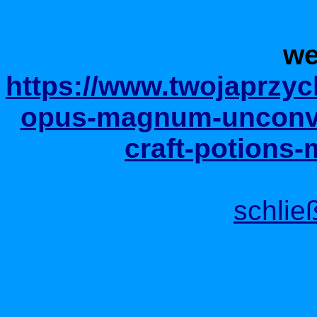
we
https://www.twojaprzyc
opus-magnum-unconve
craft-potions-
schlie